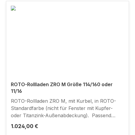
ROTO-Rollladen ZRO M Größe 114/160 oder
11/16
ROTO-Rollladen ZRO M, mit Kurbel, in ROTO-
Standardfarbe (nicht für Fenster mit Kupfer-
oder Titanzink-Außenabdeckung). Passend
für neuen Designo-Baureihen R8.K/H, R6.K/H
Regulärer Preis:
1.024,00 €
sowie Dachfenstermodelle 84.K/H, 64.K/H