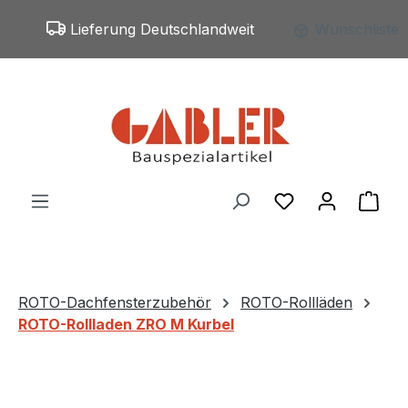
Zum Hauptinhalt springen
Lieferung Deutschlandweit
Wunschliste
Du hast 0 Produ
War
ROTO-Dachfensterzubehör
ROTO-Rollläden
ROTO-Rollladen ZRO M Kurbel