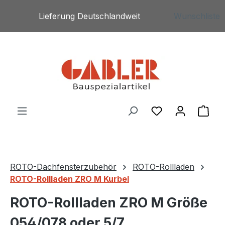
Zum Hauptinhalt springen
Lieferung Deutschlandweit
Wunschliste
Du hast 0 Produ
War
ROTO-Dachfensterzubehör
ROTO-Rollläden
ROTO-Rollladen ZRO M Kurbel
ROTO-Rollladen ZRO M Größe
054/078 oder 5/7