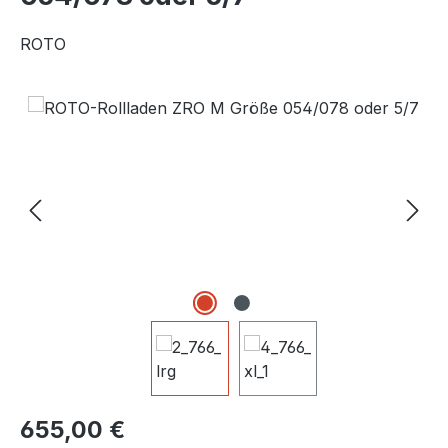
ROTO
Bildergalerie überspringen
Regulärer Preis:
655,00 €