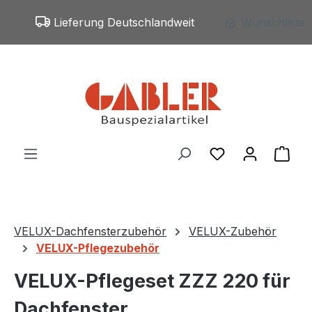
Zum Hauptinhalt springen
Lieferung Deutschlandweit
Wunschliste
Du hast 0 Produ
War
VELUX-Dachfensterzubehör
VELUX-Zubehör
VELUX-Pflegezubehör
VELUX-Pflegeset ZZZ 220 für
Dachfenster