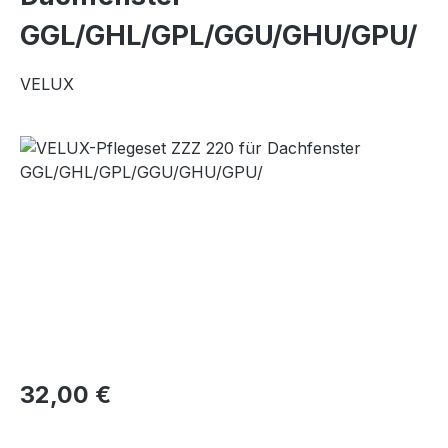
GGL/GHL/GPL/GGU/GHU/GPU/
VELUX
Bildergalerie überspringen
Regulärer Preis:
32,00 €