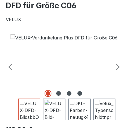
DFD für Größe C06
VELUX
Bildergalerie überspringen
Regulärer Preis: