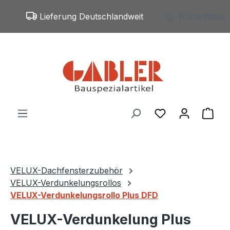
Zum Hauptinhalt springen
Lieferung Deutschlandweit
Wunschliste
Du hast 0 Produ
War
VELUX-Dachfensterzubehör
VELUX-Verdunkelungsrollos
VELUX-Verdunkelungsrollo Plus DFD
VELUX-Verdunkelung Plus