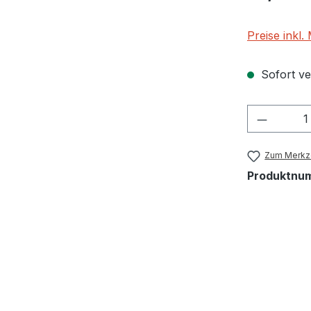
Preise inkl
Sofort ver
Produkt
Zum Merkze
Produktnu