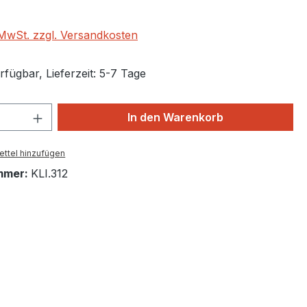
. MwSt. zzgl. Versandkosten
fügbar, Lieferzeit: 5-7 Tage
 Anzahl: Gib den gewünschten Wert ein 
In den Warenkorb
ttel hinzufügen
mmer:
KLI.312