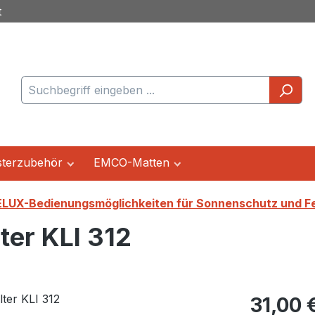
t
terzubehör
EMCO-Matten
LUX-Bedienungsmöglichkeiten für Sonnenschutz und F
er KLI 312
Regulärer Pr
31,00 