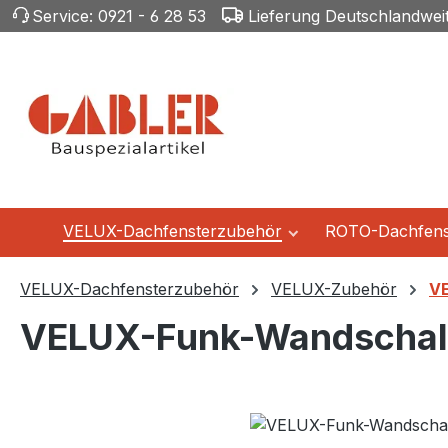
Service:
0921 - 6 28 53
Lieferung Deutschlandwei
m Hauptinhalt springen
Zur Suche springen
Zur Hauptnavigation springen
VELUX-Dachfensterzubehör
ROTO-Dachfens
VELUX-Dachfensterzubehör
VELUX-Zubehör
VE
VELUX-Funk-Wandschalt
Bildergalerie überspringen