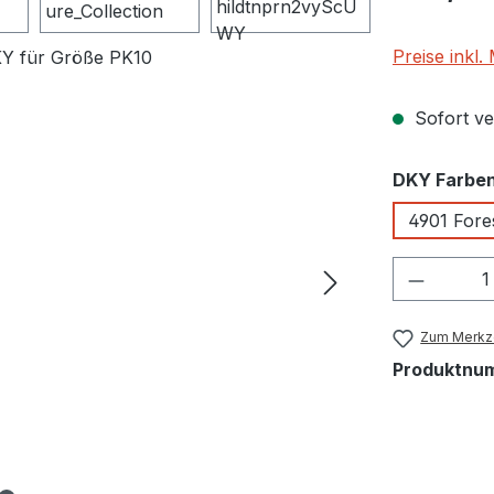
Preise inkl
Sofort ver
DKY Farbe
4901 Fore
Produkt
Zum Merkze
Produktnu