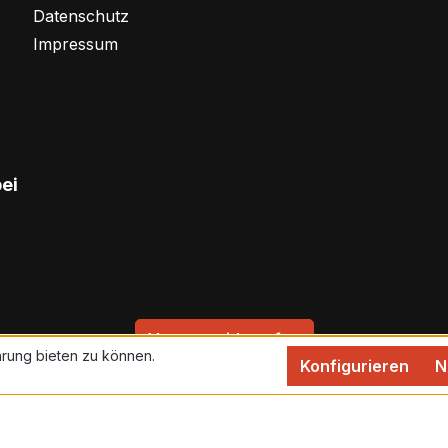
Datenschutz
Impressum
bei
Vertrag widerrufen
rung bieten zu können.
Konfigurieren
N
rtsteuer zzgl.
Versandkosten
und ggf. Nachnahmegebühren,