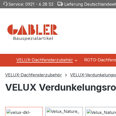
Service:
0921 - 6 28 53
Lieferung Deutschlandwei
m Hauptinhalt springen
Zur Suche springen
Zur Hauptnavigation springen
VELUX-Dachfensterzubehör
ROTO-Dachfens
VELUX-Dachfensterzubehör
VELUX-Verdunkelungsr
VELUX Verdunkelungsrol
Bildergalerie überspringen