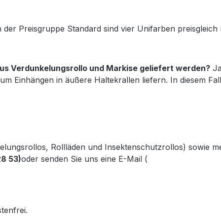
 der Preisgruppe Standard sind vier Unifarben preisgleic
s Verdunkelungsrollo und Markise geliefert werden?
Ja
um Einhängen in äußere Haltekrallen liefern. In diesem Fa
kelungsrollos, Rollläden und Insektenschutzrollos) sowie 
28 53)
oder senden Sie uns eine E-Mail (
info@gabler-bayreu
.gabler-bayreuth.de/Produkte/VELUX-Innenzubehoer.htm
tenfrei.