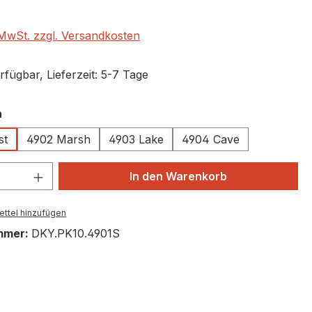
. MwSt. zzgl. Versandkosten
fügbar, Lieferzeit: 5-7 Tage
auswählen
n
st
4902 Marsh
4903 Lake
4904 Cave
 Anzahl: Gib den gewünschten Wert ein 
In den Warenkorb
ttel hinzufügen
mmer:
DKY.PK10.4901S