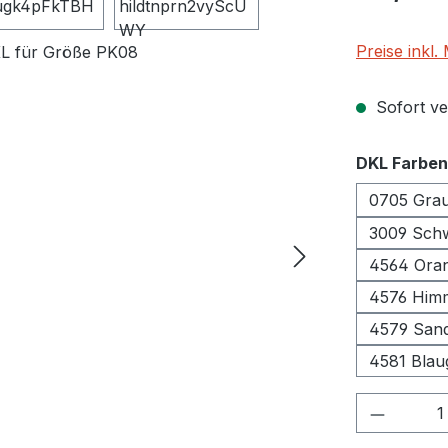
Preise inkl
Sofort ver
DKL Farben
0705 Gra
3009 S
4564 Ora
4576 Him
4579 Sand
4581 Blau
Produkt