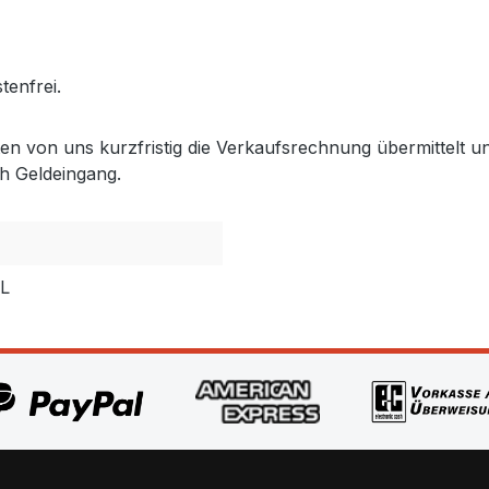
.gabler-bayreuth.de/Produkte/VELUX-Innenzubehoer.htm
tenfrei.
lten von uns kurzfristig die Verkaufsrechnung übermittel
h Geldeingang.
PL