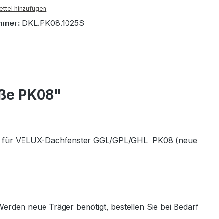
ttel hinzufügen
mmer:
DKL.PK08.1025S
öße PK08"
ung - für VELUX-Dachfenster GGL/GPL/GHL PK08 (neue
rden neue Träger benötigt, bestellen Sie bei Bedarf