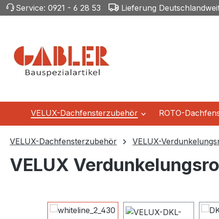
Service:
0921 - 6 28 53
Lieferung Deutschlandwei
m Hauptinhalt springen
Zur Suche springen
Zur Hauptnavigation springen
VELUX-Dachfensterzubehör
ROTO-Dachfens
VELUX-Dachfensterzubehör
VELUX-Verdunkelungsr
VELUX Verdunkelungsro
Bildergalerie überspringen