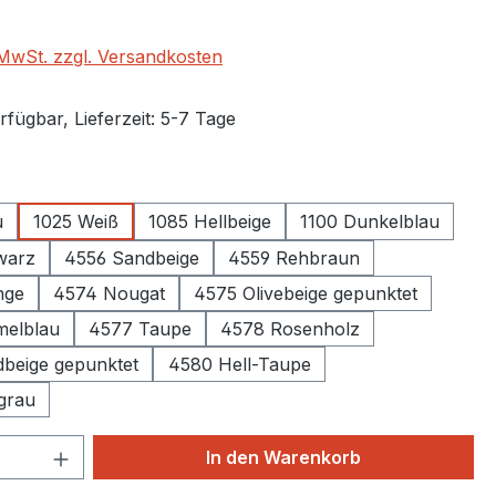
. MwSt. zzgl. Versandkosten
fügbar, Lieferzeit: 5-7 Tage
auswählen
u
1025 Weiß
1085 Hellbeige
1100 Dunkelblau
chwarz
4556 Sandbeige
4559 Rehbraun
nge
4574 Nougat
4575 Olivebeige gepunktet
melblau
4577 Taupe
4578 Rosenholz
beige gepunktet
4580 Hell-Taupe
grau
 Anzahl: Gib den gewünschten Wert ein 
In den Warenkorb