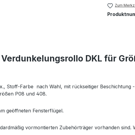
Zum Merkze
Produktnu
Verdunkelungsrollo DKL für Gr
lox., Stoff-Farbe nach Wahl, mit rückseitiger Beschicht
 Größen P08 und 408.
m geöffneten Fensterflügel.
ndardmäßig vormontierten Zubehörträger vorhanden sind. We