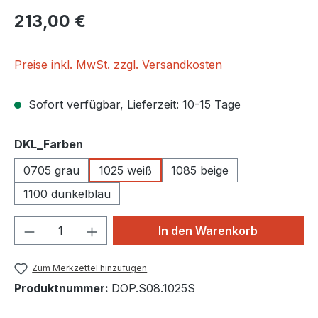
Regulärer Preis:
213,00 €
Preise inkl. MwSt. zzgl. Versandkosten
Sofort verfügbar, Lieferzeit: 10-15 Tage
auswählen
DKL_Farben
0705 grau
1025 weiß
1085 beige
1100 dunkelblau
Produkt Anzahl: Gib den gewünschten We
In den Warenkorb
Zum Merkzettel hinzufügen
Produktnummer:
DOP.S08.1025S