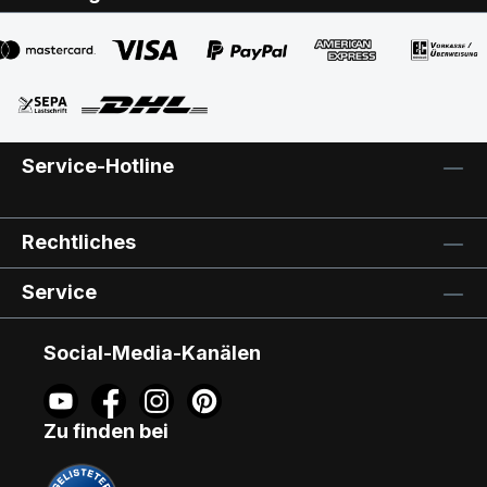
Einbauanleitung liegt bei. Weitere
Informationen zum Thema: Andere
Zubehörartikel (Jalousetten, Faltstores,
Abdunkelungsrollos, Rollläden und
Insektenschutzrollos) sowie mehrere
Produkte zur Komplett-Lieferung können
Service-Hotline
wir gerne auf Anfrage anbieten. Rufen Sie
uns an (0921/6 28 53)oder senden Sie uns
eine E-Mail (info@gabler-bayreuth.de).
Rechtliches
Hersteller-Prospekt und weitere Infos
unter http://www.gabler-
Service
bayreuth.de/Produkte/VELUX-
Innenzubehoer.htm Lieferzeit 5 - 7
Arbeitstage, Versandkosten pauschal 4,90
Social-Media-Kanälen
EUR (bei Rolllädenabweichende
Versandkosten). SPAR-TIPP: Wählen Sie
die Zahlart Vorkasse - Sie erhalten von
Zu finden bei
uns kurzfristig die Verkaufsrechnung
übermittelt und können bei der