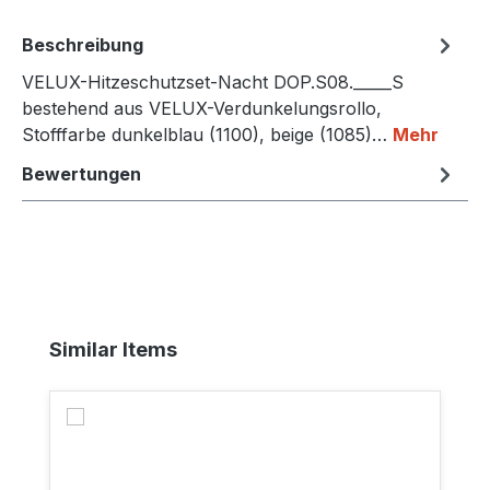
Beschreibung
VELUX-Hitzeschutzset-Nacht DOP.S08._____S
bestehend aus VELUX-Verdunkelungsrollo,
Stofffarbe dunkelblau (1100), beige (1085)…
Mehr
Bewertungen
Produktgalerie überspringen
Similar Items