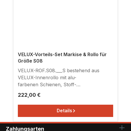
VELUX-Vorteils-Set Markise & Rollo für
Größe S08
VELUX-ROF.S08.___S bestehend aus
VELUX-Innenrollo mit alu-
farbenen Schienen, Stoff-
Farbe siehe Stoffmustertabelle zusammen
Regulärer Preis:
222,00 €
mit VELUX-Netzmarkise schwarz zum
Einhängen in Haltekrallen, passend für
Details
Fenstertyp GGL/GHL/GPL SK08.
Originalverpackt mit Hersteller-Garantie.
Einfache Montage. Ausführliche
Zahlungsarten