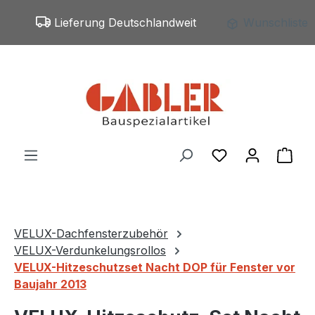
Zum Hauptinhalt springen
Lieferung Deutschlandweit
Wunschliste
Du hast 0 Produ
War
VELUX-Dachfensterzubehör
VELUX-Verdunkelungsrollos
VELUX-Hitzeschutzset Nacht DOP für Fenster vor
Baujahr 2013