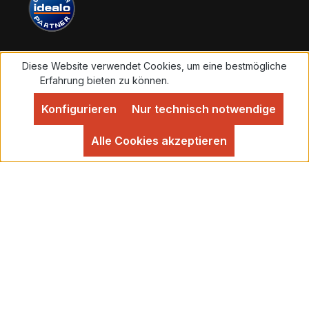
Überweisung 3 % Skonto in Abzug
bringen. Der Warenversand erfolgt dann
umgehend nach Geldeingang.
Diese Website verwendet Cookies, um eine bestmögliche
Vertrag widerrufen
Erfahrung bieten zu können.
Mehr Informationen ...
Konfigurieren
Nur technisch notwendige
Alle Preise inkl. gesetzl. Mehrwertsteuer zzgl.
Versandkosten
und ggf. Nachnahmegebühren, wenn
Alle Cookies akzeptieren
nicht anders angegeben.