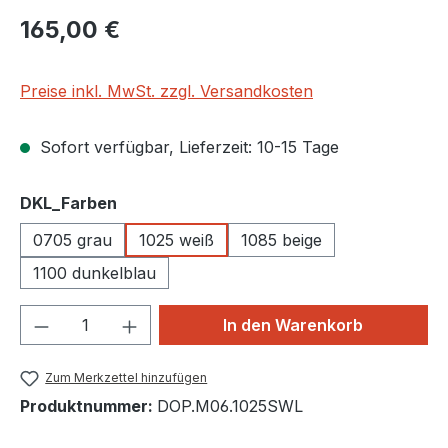
Regulärer Preis:
165,00 €
Preise inkl. MwSt. zzgl. Versandkosten
Sofort verfügbar, Lieferzeit: 10-15 Tage
auswählen
DKL_Farben
0705 grau
1025 weiß
1085 beige
1100 dunkelblau
Produkt Anzahl: Gib den gewünschten We
In den Warenkorb
Zum Merkzettel hinzufügen
Produktnummer:
DOP.M06.1025SWL