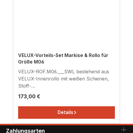
VELUX-Vorteils-Set Markise & Rollo für
Größe M06
VELUX-ROF.M06.___SWL bestehend aus
VELUX-Innenrollo mit weißen Schienen,
Stoff-
Farbe siehe Stoffmustertabelle zusammen
Regulärer Preis:
173,00 €
mit VELUX-Netzmarkise schwarz zum
Einhängen in Haltekrallen, passend für
Details
Fenstertyp GGL/GHL/GPL MK06.
Originalverpackt mit Hersteller-Garantie.
Einfache Montage. Ausführliche
Zahlungsarten