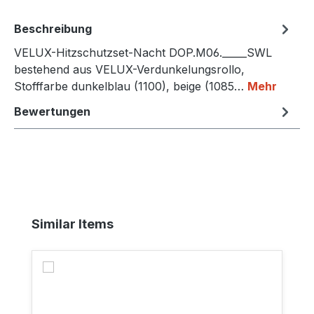
Beschreibung
VELUX-Hitzschutzset-Nacht DOP.M06._____SWL
bestehend aus VELUX-Verdunkelungsrollo,
Stofffarbe dunkelblau (1100), beige (1085…
Mehr
Bewertungen
Produktgalerie überspringen
Similar Items