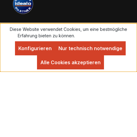
Überweisung 3 % Skonto in Abzug
bringen. Der Warenversand erfolgt dann
umgehend nach Geldeingang.
Diese Website verwendet Cookies, um eine bestmögliche
Vertrag widerrufen
Erfahrung bieten zu können.
Mehr Informationen ...
Konfigurieren
Nur technisch notwendige
Alle Preise inkl. gesetzl. Mehrwertsteuer zzgl.
Versandkosten
und ggf. Nachnahmegebühren, wenn
Alle Cookies akzeptieren
nicht anders angegeben.