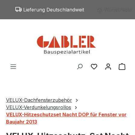
Zum Hauptinhalt springen
Lieferung Deutschlandweit
Wunschliste
Du hast 0 Produ
War
VELUX-Dachfensterzubehör
VELUX-Verdunkelungsrollos
VELUX-Hitzeschutzset Nacht DOP für Fenster vor
Baujahr 2013