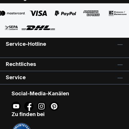
Einbauanleitung liegt bei. Weitere
Informationen zum Thema: Andere
Zubehörartikel (Jalousetten, Faltstores,
Abdunkelungsrollos, Rollläden und
Insektenschutzrollos) sowie mehrere
Produkte zur Komplett-Lieferung können
Service-Hotline
wir gerne auf Anfrage anbieten. Rufen Sie
uns an (0921/6 28 53)oder senden Sie uns
eine E-Mail (info@gabler-bayreuth.de).
Rechtliches
Hersteller-Prospekt und weitere Infos
unter http://www.gabler-
Service
bayreuth.de/Produkte/VELUX-
Innenzubehoer.htm Lieferzeit 5 - 7
Arbeitstage, Versandkosten pauschal 4,90
Social-Media-Kanälen
EUR (bei Rolllädenabweichende
Versandkosten). SPAR-TIPP: Wählen Sie
die Zahlart Vorkasse - Sie erhalten von
Zu finden bei
uns kurzfristig die Verkaufsrechnung
übermittelt und können bei der