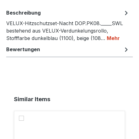
Beschreibung
VELUX-Hitzschutzset-Nacht DOP.PK08._____SWL
bestehend aus VELUX-Verdunkelungsrollo,
Stofffarbe dunkelblau (1100), beige (108…
Mehr
Bewertungen
Produktgalerie überspringen
Similar Items