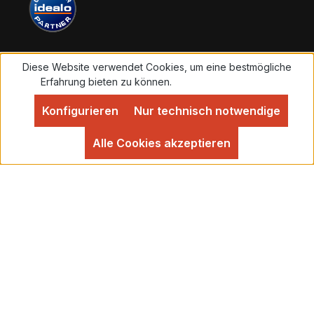
Überweisung 3 % Skonto in Abzug
bringen. Der Warenversand erfolgt dann
umgehend nach Geldeingang.
Diese Website verwendet Cookies, um eine bestmögliche
Vertrag widerrufen
Erfahrung bieten zu können.
Mehr Informationen ...
Konfigurieren
Nur technisch notwendige
Alle Preise inkl. gesetzl. Mehrwertsteuer zzgl.
Versandkosten
und ggf. Nachnahmegebühren, wenn
Alle Cookies akzeptieren
nicht anders angegeben.