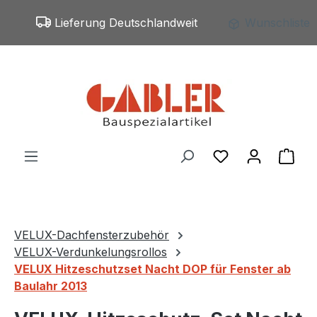
Zum Hauptinhalt springen
Lieferung Deutschlandweit
Wunschliste
Du hast 0 Produ
War
VELUX-Dachfensterzubehör
VELUX-Verdunkelungsrollos
VELUX Hitzeschutzset Nacht DOP für Fenster ab
Baulahr 2013