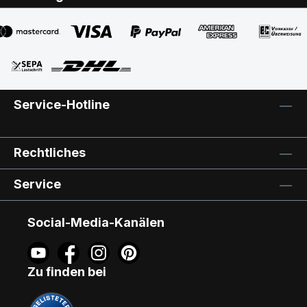
Einbauanleitung liegt bei. Weitere
Informationen zum Thema: Andere
Zubehörartikel (Jalousetten, Faltstores,
Abdunkelungsrollos, Rollläden und
Insektenschutzrollos) sowie mehrere
Produkte zur Komplett-Lieferung können
Service-Hotline
wir gerne auf Anfrage anbieten. Rufen Sie
uns an (0921/6 28 53)oder senden Sie uns
eine E-Mail (info@gabler-bayreuth.de).
Rechtliches
Hersteller-Prospekt und weitere Infos
unter http://www.gabler-
Service
bayreuth.de/Produkte/VELUX-
Innenzubehoer.htm Lieferzeit 5 - 7
Arbeitstage, Versandkosten pauschal 4,90
Social-Media-Kanälen
EUR (bei Rolllädenabweichende
Versandkosten). SPAR-TIPP: Wählen Sie
die Zahlart Vorkasse - Sie erhalten von
Zu finden bei
uns kurzfristig die Verkaufsrechnung
übermittelt und können bei der