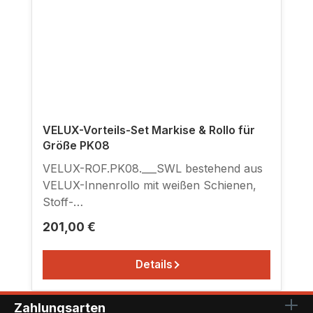
VELUX-Vorteils-Set Markise & Rollo für
Größe PK08
VELUX-ROF.PK08.___SWL bestehend aus
VELUX-Innenrollo mit weißen Schienen,
Stoff-
Farbe siehe Stoffmustertabelle zusammen
Regulärer Preis:
201,00 €
mit VELUX-Netzmarkise schwarz zum
Einhängen in Haltekrallen, passend für
Details
Fenstertyp GGL/GHL/GPL P08.
Originalverpackt mit Hersteller-Garantie.
Einfache Montage. Ausführliche
Zahlungsarten