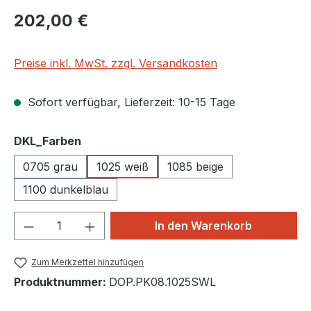
Regulärer Preis:
202,00 €
Preise inkl. MwSt. zzgl. Versandkosten
Sofort verfügbar, Lieferzeit: 10-15 Tage
auswählen
DKL_Farben
0705 grau
1025 weiß
1085 beige
1100 dunkelblau
Produkt Anzahl: Gib den gewünschten We
In den Warenkorb
Zum Merkzettel hinzufügen
Produktnummer:
DOP.PK08.1025SWL