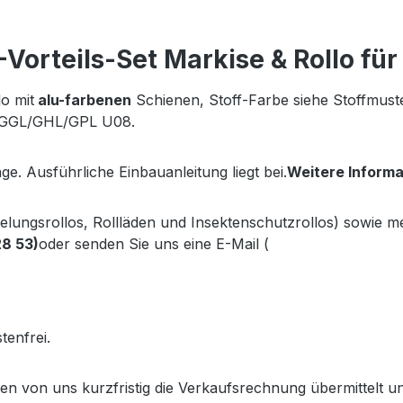
orteils-Set Markise & Rollo fü
o mit
alu-farbenen
Schienen, Stoff-Farbe siehe Stoffmus
yp GGL/GHL/GPL U08.
ge. Ausführliche Einbauanleitung liegt bei.
Weitere Inform
kelungsrollos, Rollläden und Insektenschutzrollos) sowie 
28 53)
oder senden Sie uns eine E-Mail (
info@gabler-bayreu
.gabler-bayreuth.de/Produkte/VELUX-Innenzubehoer.htm
tenfrei.
lten von uns kurzfristig die Verkaufsrechnung übermittel