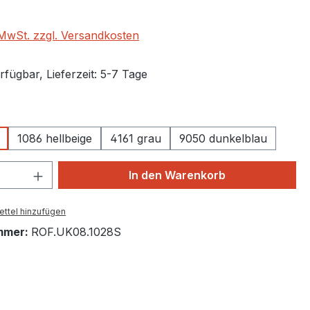
. MwSt. zzgl. Versandkosten
fügbar, Lieferzeit: 5-7 Tage
auswählen
1086 hellbeige
4161 grau
9050 dunkelblau
 Anzahl: Gib den gewünschten Wert ein 
In den Warenkorb
ttel hinzufügen
mmer:
ROF.UK08.1028S