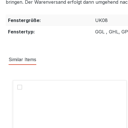
bringen. Der Warenversand erfolgt dann umgehend nac
Fenstergröße:
UK08
Fenstertyp:
GGL , GHL, G
Similar Items
Produktgalerie überspringen