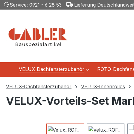
Service:
0921 - 6 28 53
Lieferung Deutschlandwei
m Hauptinhalt springen
Zur Suche springen
Zur Hauptnavigation springen
VELUX-Dachfensterzubehör
ROTO-Dachfens
VELUX-Dachfensterzubehör
VELUX-Innenrollos
VELUX-Vorteils-Set Mark
Bildergalerie überspringen