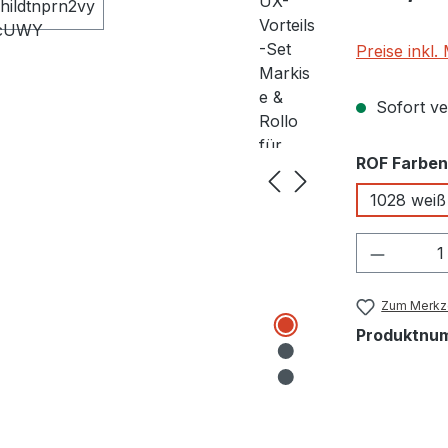
Preise inkl
Sofort ver
ROF Farben
1028 weiß
Produkt
Zum Merkze
Produktnu