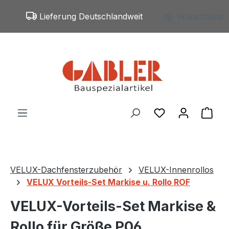
Zum Hauptinhalt springen
Lieferung Deutschlandweit
Wunschliste
Du hast 0 Produ
War
VELUX-Dachfensterzubehör
VELUX-Innenrollos
VELUX Vorteils-Set Markise u. Rollo ROF
VELUX-Vorteils-Set Markise &
Rollo für Größe P06