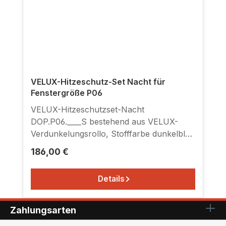
VELUX-Hitzeschutz-Set Nacht für
Fenstergröße P06
VELUX-Hitzeschutzset-Nacht
DOP.P06.____S bestehend aus VELUX-
Verdunkelungsrollo, Stofffarbe dunkelblau
(1100), beige (1085), weiß (1025) oder grau
Regulärer Preis:
186,00 €
(0705) mit rückseitiger Beschichtung, mit
seitlichen Führungsschienen Alu natur,
Details
zusammen mit VELUX-Netzmarkise
schwarz zum Einhängen in Haltekrallen,
für Fenstertyp GGL/GHL/GPL.P06 , nicht
Zahlungsarten
passend für PK06 Fenster. Informationen