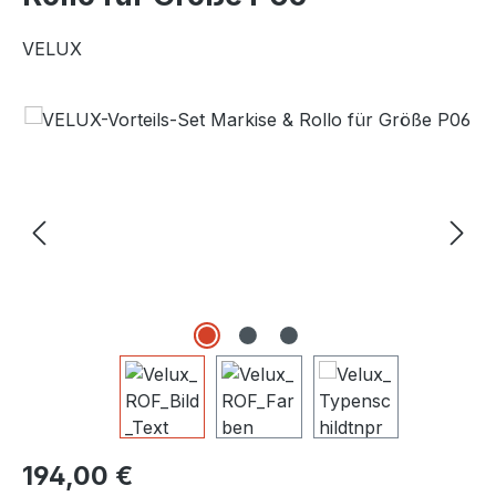
VELUX
Bildergalerie überspringen
Regulärer Preis:
194,00 €