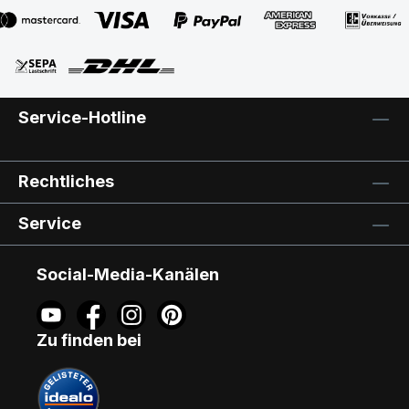
zum Fenstertyp siehe Typenschild oben
am geöffneten Fensterflügel.
Originalverpackt mit Hersteller-Garantie.
Einfache Montage. Ausführliche
Einbauanleitung liegt bei. Ihre Fragen -
Service-Hotline
unsere Antworten: Kann das Hitzeschutz-
Set NACHT auch für ältere VELUX-
Fenster (VL/VK) oder Austauschfenster
Rechtliches
(VL/VU/VKU) gekauft werden? Nein, diese
Spar-Sets werden von VELUX nur für die
Service
aktuellen Sortimente der Fenster
GGL/GHL/GPL/GGU/GHU/GPU
angeboten. Hier bleibt ggf. nur der Kauf
Social-Media-Kanälen
von einzelnen Produkten. Weitere
Informationen zum Thema: Andere
Zubehörartikel (Jalousetten, Faltstores,
Zu finden bei
Abdunkelungsrollos, Rollläden und
Insektenschutzrollos) sowie mehrere
Produkte zur Komplett-Lieferung können