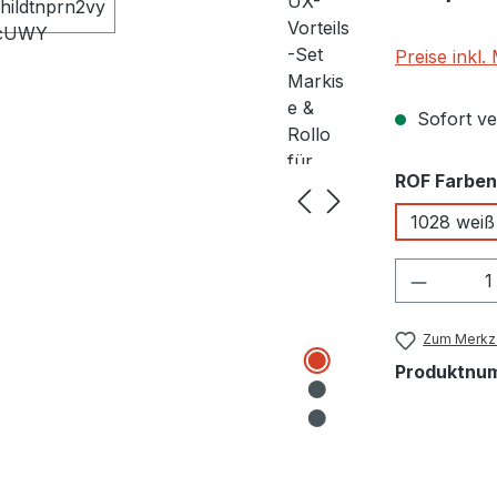
Preise inkl
Sofort ver
ROF Farben
1028 weiß
Produkt
Zum Merkze
Produktnu