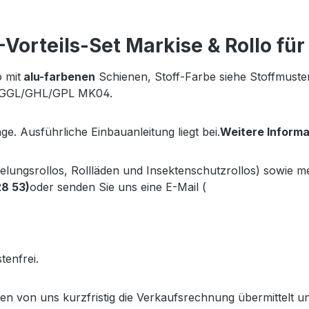
orteils-Set Markise & Rollo fü
 mit
alu-farbenen
Schienen, Stoff-Farbe siehe Stoffmust
typ GGL/GHL/GPL MK04.
ge. Ausführliche Einbauanleitung liegt bei.
Weitere Inform
kelungsrollos, Rollläden und Insektenschutzrollos) sowie 
28 53)
oder senden Sie uns eine E-Mail (
info@gabler-bayreu
.gabler-bayreuth.de/Produkte/VELUX-Innenzubehoer.htm
tenfrei.
lten von uns kurzfristig die Verkaufsrechnung übermittel