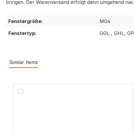
bringen. Der Warenversand erfolgt dann umgehend nac
Fenstergröße:
M04
Fenstertyp:
GGL , GHL, G
Similar Items
Produktgalerie überspringen