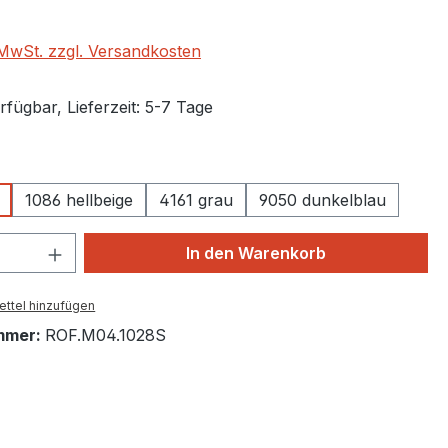
. MwSt. zzgl. Versandkosten
fügbar, Lieferzeit: 5-7 Tage
auswählen
1086 hellbeige
4161 grau
9050 dunkelblau
 Anzahl: Gib den gewünschten Wert ein 
In den Warenkorb
ttel hinzufügen
mmer:
ROF.M04.1028S