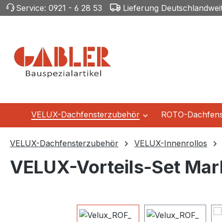
Service:
0921 - 6 28 53
Lieferung Deutschlandwei
m Hauptinhalt springen
Zur Suche springen
Zur Hauptnavigation springen
VELUX-Dachfensterzubehör
ROTO-Dachfens
VELUX-Dachfensterzubehör
VELUX-Innenrollos
VELUX-Vorteils-Set Mark
Bildergalerie überspringen