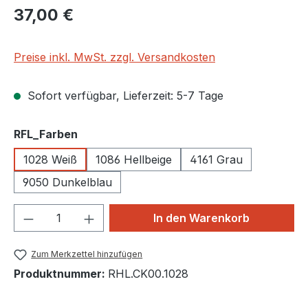
Regulärer Preis:
37,00 €
Preise inkl. MwSt. zzgl. Versandkosten
Sofort verfügbar, Lieferzeit: 5-7 Tage
auswählen
RFL_Farben
1028 Weiß
1086 Hellbeige
4161 Grau
9050 Dunkelblau
Produkt Anzahl: Gib den gewünschten We
In den Warenkorb
Zum Merkzettel hinzufügen
Produktnummer:
RHL.CK00.1028