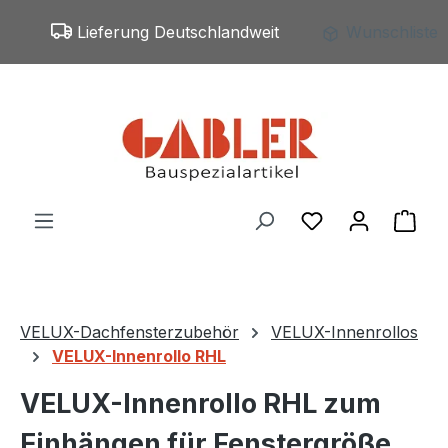
Zum Hauptinhalt springen
Lieferung Deutschlandweit
Wunschliste
Du hast 0 Produ
War
VELUX-Dachfensterzubehör
VELUX-Innenrollos
VELUX-Innenrollo RHL
VELUX-Innenrollo RHL zum
Einhängen für Fenstergröße