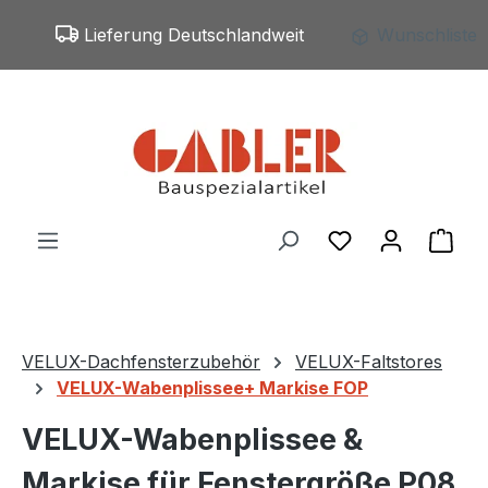
Zum Hauptinhalt springen
Lieferung Deutschlandweit
Wunschliste
Du hast 0 Produ
War
VELUX-Dachfensterzubehör
VELUX-Faltstores
VELUX-Wabenplissee+ Markise FOP
VELUX-Wabenplissee &
Markise für Fenstergröße P08