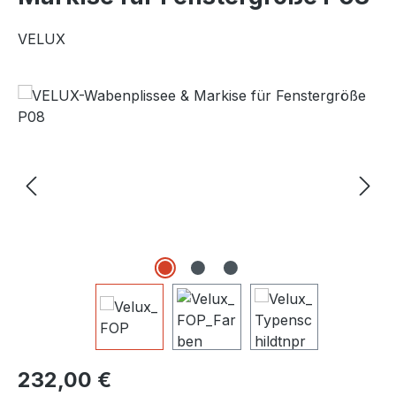
VELUX
Bildergalerie überspringen
Regulärer Preis:
232,00 €