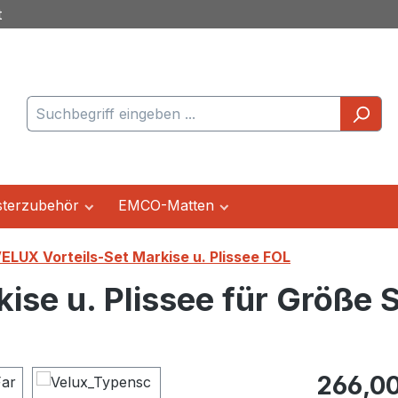
t
terzubehör
EMCO-Matten
ELUX Vorteils-Set Markise u. Plissee FOL
ise u. Plissee für Größe 
Regulärer Pr
266,00