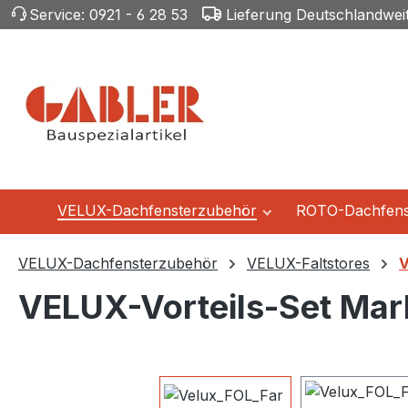
Service:
0921 - 6 28 53
Lieferung Deutschlandwei
m Hauptinhalt springen
Zur Suche springen
Zur Hauptnavigation springen
VELUX-Dachfensterzubehör
ROTO-Dachfens
VELUX-Dachfensterzubehör
VELUX-Faltstores
V
VELUX-Vorteils-Set Mark
Bildergalerie überspringen