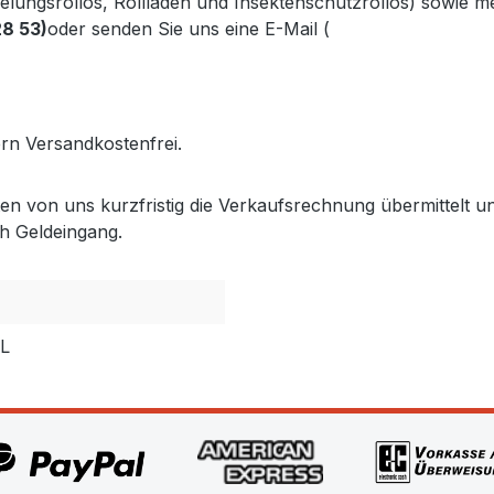
kelungsrollos, Rollläden und Insektenschutzrollos) sowie 
28 53)
oder senden Sie uns eine E-Mail (
info@gabler-bayreu
.gabler-bayreuth.de/Produkte/VELUX-Innenzubehoer.htm
fern Versandkostenfrei.
lten von uns kurzfristig die Verkaufsrechnung übermittel
h Geldeingang.
PL