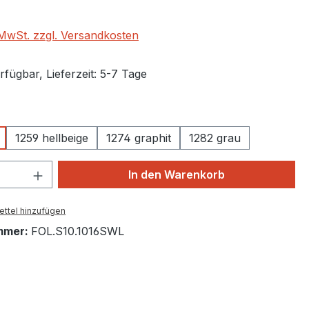
. MwSt. zzgl. Versandkosten
fügbar, Lieferzeit: 5-7 Tage
auswählen
1259 hellbeige
1274 graphit
1282 grau
 Anzahl: Gib den gewünschten Wert ein 
In den Warenkorb
ttel hinzufügen
mmer:
FOL.S10.1016SWL