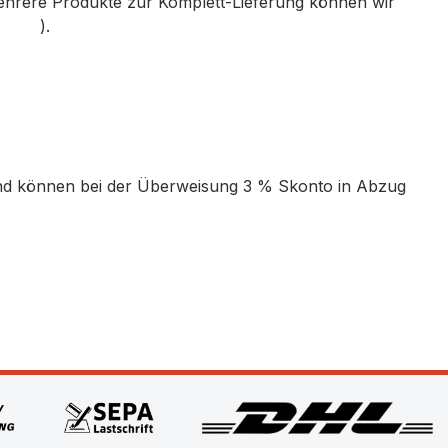
mehrere Produkte zur Komplett-Lieferung können wir
th.de
).
t und können bei der Überweisung 3 % Skonto in Abzug