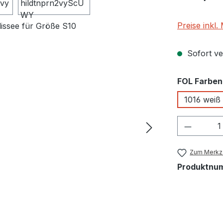
Preise inkl
Sofort ver
FOL Farben
1016 weiß
Produkt
Zum Merkze
Produktnu