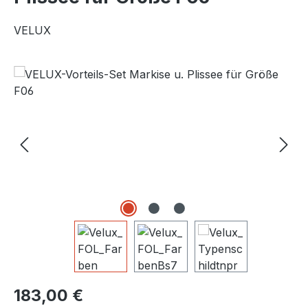
VELUX
Bildergalerie überspringen
Regulärer Preis:
183,00 €