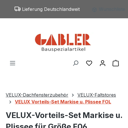
Zum Hauptinhalt springen
Lieferung Deutschlandweit
Wunschliste
Du hast 0 Produ
War
VELUX-Dachfensterzubehör
VELUX-Faltstores
VELUX Vorteils-Set Markise u. Plissee FOL
VELUX-Vorteils-Set Markise u.
Plissee für Größe F06