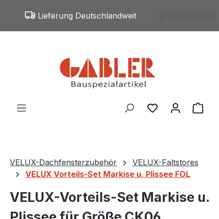
Zum Hauptinhalt springen
Lieferung Deutschlandweit
Wunschliste
Du hast 0 Produ
War
VELUX-Dachfensterzubehör
VELUX-Faltstores
VELUX Vorteils-Set Markise u. Plissee FOL
VELUX-Vorteils-Set Markise u.
Plissee für Größe CK06