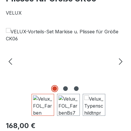
VELUX
Bildergalerie überspringen
Regulärer Preis:
168,00 €