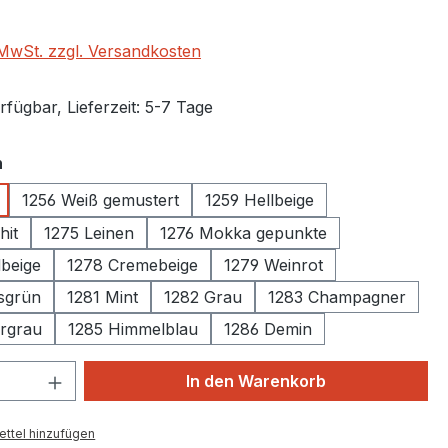
. MwSt. zzgl. Versandkosten
fügbar, Lieferzeit: 5-7 Tage
auswählen
n
1256 Weiß gemustert
1259 Hellbeige
hit
1275 Leinen
1276 Mokka gepunkte
beige
1278 Cremebeige
1279 Weinrot
sgrün
1281 Mint
1282 Grau
1283 Champagner
ergrau
1285 Himmelblau
1286 Demin
 Anzahl: Gib den gewünschten Wert ein 
In den Warenkorb
ttel hinzufügen