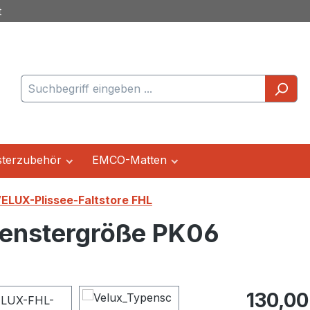
t
terzubehör
EMCO-Matten
ELUX-Plissee-Faltstore FHL
Fenstergröße PK06
Regulärer Pr
130,00