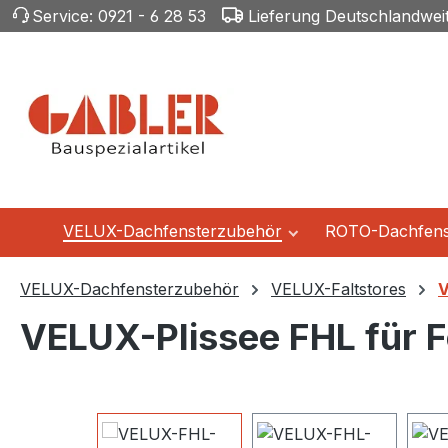
Service:
0921 - 6 28 53
Lieferung Deutschlandwei
m Hauptinhalt springen
Zur Suche springen
Zur Hauptnavigation springen
VELUX-Dachfensterzubehör
ROTO-Dachfens
VELUX-Dachfensterzubehör
VELUX-Faltstores
V
VELUX-Plissee FHL für 
Bildergalerie überspringen