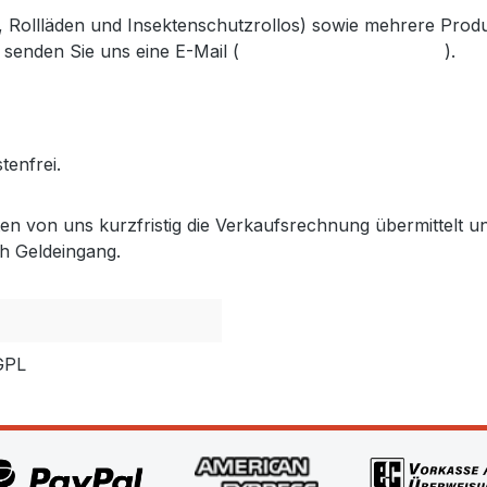
s, Rollläden und Insektenschutzrollos) sowie mehrere Prod
 senden Sie uns eine E-Mail (
info@gabler-bayreuth.de
).
.gabler-bayreuth.de/Produkte/VELUX-Innenzubehoer.htm
tenfrei.
lten von uns kurzfristig die Verkaufsrechnung übermittel
h Geldeingang.
GPL