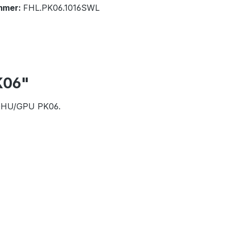
mmer:
FHL.PK06.1016SWL
K06"
/GHU/GPU PK06.