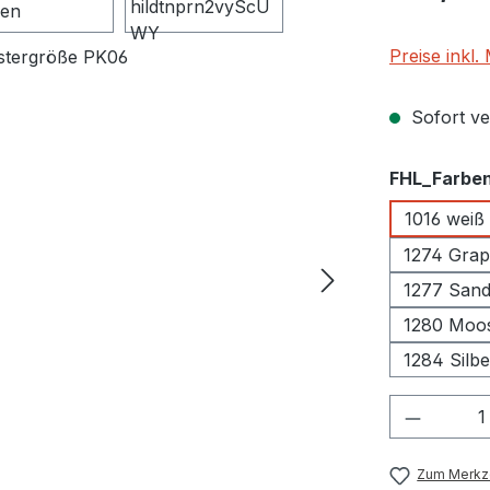
Preise inkl
Sofort ver
FHL_Farbe
1016 weiß
1274 Grap
1277 Sand
1280 Moo
1284 Silb
Produkt
Zum Merkze