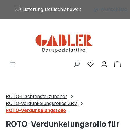
Zum Hauptinhalt springen
Lieferung Deutschlandweit
Wunschliste
Du hast 0 Produ
War
ROTO-Dachfensterzubehör
ROTO-Verdunkelungsrollos ZRV
ROTO-Verdunkelungsrollo
ROTO-Verdunkelungsrollo für