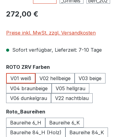
Regulärer Preis:
272,00 €
Preise inkl. MwSt. zzgl. Versandkosten
Sofort verfügbar, Lieferzeit: 7-10 Tage
auswählen
ROTO ZRV Farben
V01 weiß
V02 hellbeige
V03 beige
V04 braunbeige
V05 hellgrau
V06 dunkelgrau
V22 nachtblau
auswählen
Roto_Baureihen
Baureihe 6_H
Baureihe 6_K
Baureihe 84_H (Holz)
Baureihe 84_K