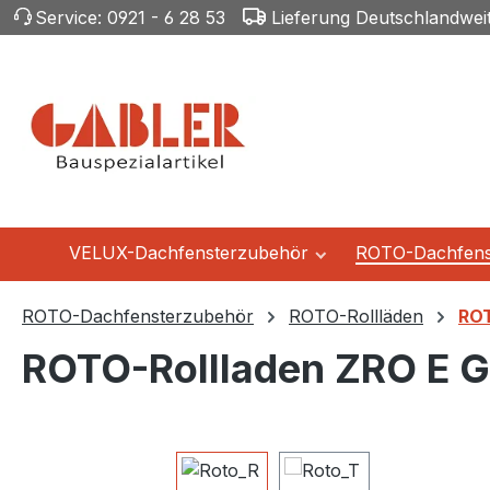
Service:
0921 - 6 28 53
Lieferung Deutschlandwei
m Hauptinhalt springen
Zur Suche springen
Zur Hauptnavigation springen
VELUX-Dachfensterzubehör
ROTO-Dachfens
ROTO-Dachfensterzubehör
ROTO-Rollläden
ROT
ROTO-Rollladen ZRO E G
Bildergalerie überspringen