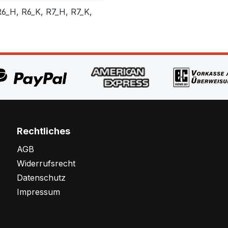
6_H, R6_K, R7_H, R7_K,
Rechtliches
AGB
Widerrufsrecht
Datenschutz
Impressum