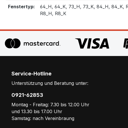
Fenstertyp:
64_H, 64_K, 73_H, 73_K, 84_H, 84_K, R
R8_H, R8_K
Service-Hotline
Unterstützung und Beratung unter:
0921-62853
Montag - Freitag: 7.30 bis 12.00 Uhr
und 13.30 bis 17.00 Uhr
Samstag: nach Vereinbraung