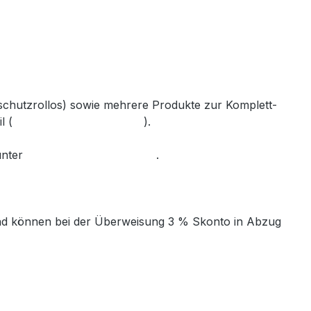
nschutzrollos) sowie mehrere Produkte zur Komplett-
l (
info@gabler-bayreuth.de
).
unter
www.gabler-bayreuth.de
.
t und können bei der Überweisung 3 % Skonto in Abzug