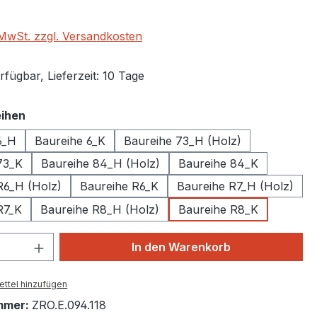
. MwSt. zzgl. Versandkosten
fügbar, Lieferzeit: 10 Tage
auswählen
ihen
6_H
Baureihe 6_K
Baureihe 73_H (Holz)
73_K
Baureihe 84_H (Holz)
Baureihe 84_K
R6_H (Holz)
Baureihe R6_K
Baureihe R7_H (Holz)
R7_K
Baureihe R8_H (Holz)
Baureihe R8_K
 Anzahl: Gib den gewünschten Wert ein 
In den Warenkorb
ttel hinzufügen
mmer:
ZRO.E.094.118