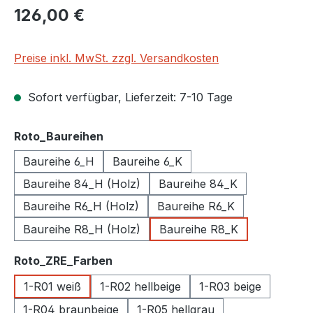
Regulärer Preis:
126,00 €
Preise inkl. MwSt. zzgl. Versandkosten
Sofort verfügbar, Lieferzeit: 7-10 Tage
auswählen
Roto_Baureihen
Baureihe 6_H
Baureihe 6_K
Baureihe 84_H (Holz)
Baureihe 84_K
Baureihe R6_H (Holz)
Baureihe R6_K
Baureihe R8_H (Holz)
Baureihe R8_K
auswählen
Roto_ZRE_Farben
1-R01 weiß
1-R02 hellbeige
1-R03 beige
1-R04 braunbeige
1-R05 hellgrau