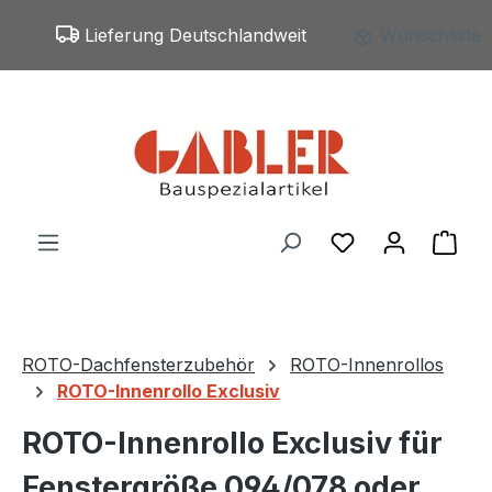
Zum Hauptinhalt springen
Lieferung Deutschlandweit
Wunschliste
Du hast 0 Produ
War
ROTO-Dachfensterzubehör
ROTO-Innenrollos
ROTO-Innenrollo Exclusiv
ROTO-Innenrollo Exclusiv für
Fenstergröße 094/078 oder