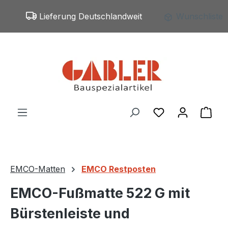
Zum Hauptinhalt springen
Lieferung Deutschlandweit
Wunschliste
Du hast 0 Produ
War
EMCO-Matten
EMCO Restposten
EMCO-Fußmatte 522 G mit
Bürstenleiste und