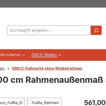
t
terzubehör
EMCO-Matten
ten
EMCO-Fußmatte ohne Winkelrahmen
100 cm Rahmenaußenmaß 
Regulärer Pr
561,00