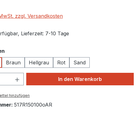
. MwSt. zzgl. Versandkosten
fügbar, Lieferzeit: 7-10 Tage
auswählen
en
Braun
Hellgrau
Rot
Sand
 Anzahl: Gib den gewünschten Wert ein 
In den Warenkorb
ttel hinzufügen
mmer:
517R150100oAR