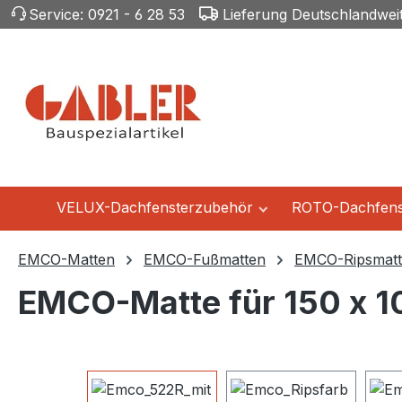
Service:
0921 - 6 28 53
Lieferung Deutschlandwei
m Hauptinhalt springen
Zur Suche springen
Zur Hauptnavigation springen
VELUX-Dachfensterzubehör
ROTO-Dachfens
EMCO-Matten
EMCO-Fußmatten
EMCO-Ripsmat
EMCO-Matte für 150 x 
Bildergalerie überspringen