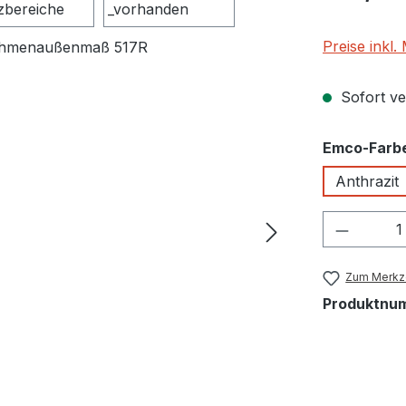
Preise inkl
Sofort ver
Emco-Farb
Anthrazit
Produkt
Zum Merkze
Produktnu