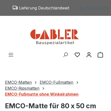
Zum Hauptinhalt springen
Lieferung Deutschlandweit
Wunschliste
Du hast 0 Produ
War
EMCO-Matten
EMCO-Fußmatten
EMCO-Ripsmatten
EMCO-Fußmatte ohne Winkelrahmen
EMCO-Matte für 80 x 50 cm