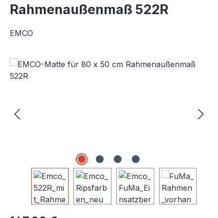
Rahmenaußenmaß 522R
EMCO
Bildergalerie überspringen
Regulärer Preis: