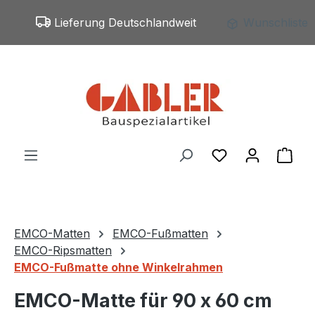
Zum Hauptinhalt springen
Lieferung Deutschlandweit
Wunschliste
Du hast 0 Produ
War
EMCO-Matten
EMCO-Fußmatten
EMCO-Ripsmatten
EMCO-Fußmatte ohne Winkelrahmen
EMCO-Matte für 90 x 60 cm