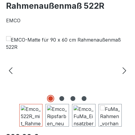
Rahmenaußenmaß 522R
EMCO
Bildergalerie überspringen
Regulärer Preis: