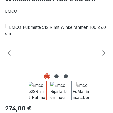
EMCO
Bildergalerie überspringen
Regulärer Preis:
274,00 €