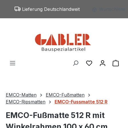
Zum Hauptinhalt springen
Lieferung Deutschlandweit
Wunschliste
Du hast 0 Produ
War
EMCO-Matten
EMCO-Fußmatten
EMCO-Ripsmatten
EMCO-Fussmatte 512 R
EMCO-Fußmatte 512 R mit
Winkelrahmen 100 x 60 cm