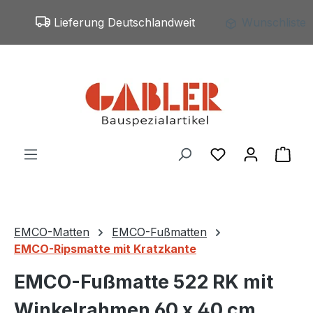
Zum Hauptinhalt springen
Lieferung Deutschlandweit
Wunschliste
Du hast 0 Produ
War
EMCO-Matten
EMCO-Fußmatten
EMCO-Ripsmatte mit Kratzkante
EMCO-Fußmatte 522 RK mit
Winkelrahmen 60 x 40 cm