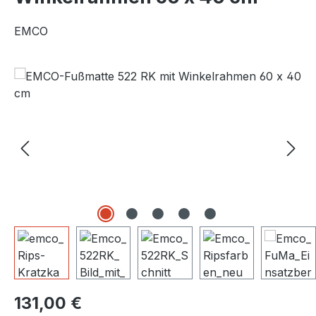
EMCO
Bildergalerie überspringen
Regulärer Preis:
131,00 €