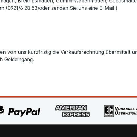
lagen, Breitripsmatten, Gummi-Wabenmatten, Cocosmatten
n (0921/6 28 53)oder senden Sie uns eine E-Mail (
info@ga
.gabler-bayreuth.de/Produkte/Fussmatten.htm
lten von uns kurzfristig die Verkaufsrechnung übermittel
h Geldeingang.