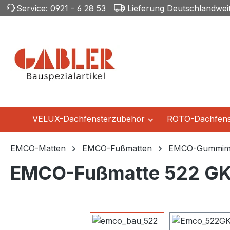
Service:
0921 - 6 28 53
Lieferung Deutschlandwei
m Hauptinhalt springen
Zur Suche springen
Zur Hauptnavigation springen
VELUX-Dachfensterzubehör
ROTO-Dachfens
EMCO-Matten
EMCO-Fußmatten
EMCO-Gummima
EMCO-Fußmatte 522 GK 
Bildergalerie überspringen