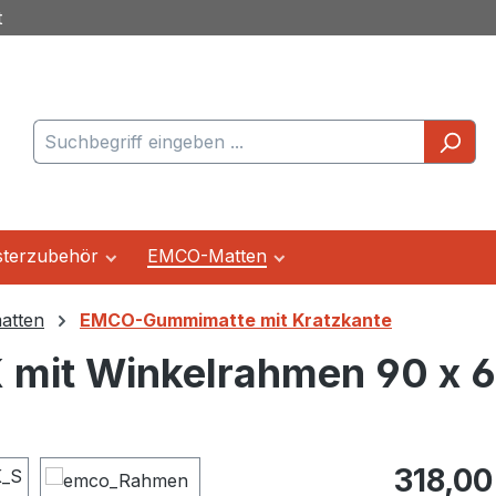
t
terzubehör
EMCO-Matten
tten
EMCO-Gummimatte mit Kratzkante
mit Winkelrahmen 90 x 
Regulärer Pr
318,00