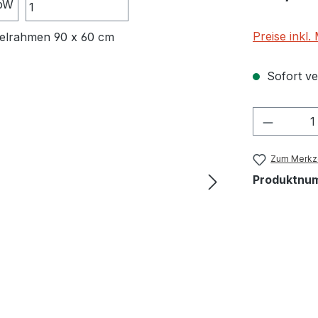
Preise inkl
Sofort ver
Produkt
Zum Merkze
Produktnu