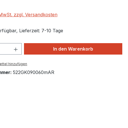
. MwSt. zzgl. Versandkosten
fügbar, Lieferzeit: 7-10 Tage
 Anzahl: Gib den gewünschten Wert ein 
In den Warenkorb
ttel hinzufügen
mmer:
522GK090060mAR