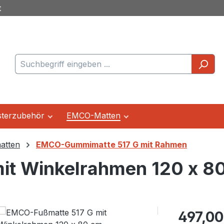
t
terzubehör
EMCO-Matten
tten
EMCO-Gummimatte 517 G mit Rahmen
it Winkelrahmen 120 x 8
Regulärer Pr
497,00