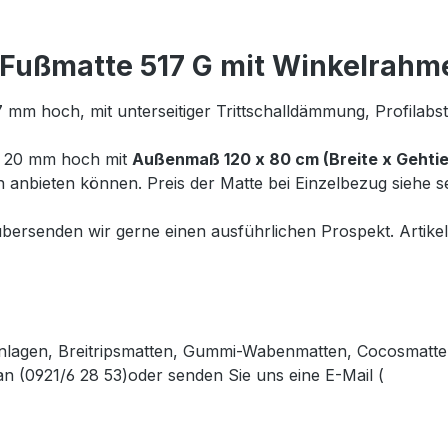
Fußmatte 517 G mit Winkelrahme
m hoch, mit unterseitiger Trittschalldämmung, Profilabst
 20 mm hoch mit
Außenmaß 120 x 80 cm (Breite x Gehtie
n anbieten können. Preis der Matte bei Einzelbezug siehe s
ersenden wir gerne einen ausführlichen Prospekt. Artikel
lagen, Breitripsmatten, Gummi-Wabenmatten, Cocosmatten
n (0921/6 28 53)oder senden Sie uns eine E-Mail (
info@ga
.gabler-bayreuth.de/Produkte/Fussmatten.htm