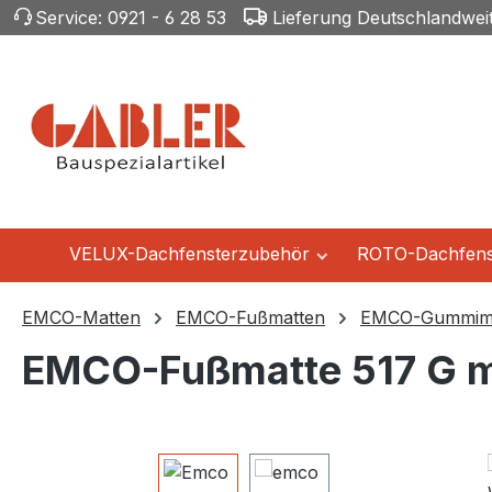
Service:
0921 - 6 28 53
Lieferung Deutschlandwei
m Hauptinhalt springen
Zur Suche springen
Zur Hauptnavigation springen
VELUX-Dachfensterzubehör
ROTO-Dachfens
EMCO-Matten
EMCO-Fußmatten
EMCO-Gummima
EMCO-Fußmatte 517 G m
Bildergalerie überspringen