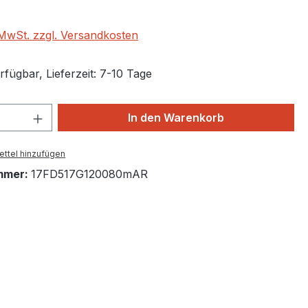
. MwSt. zzgl. Versandkosten
fügbar, Lieferzeit: 7-10 Tage
 Anzahl: Gib den gewünschten Wert ein 
In den Warenkorb
ttel hinzufügen
mmer:
17FD517G120080mAR