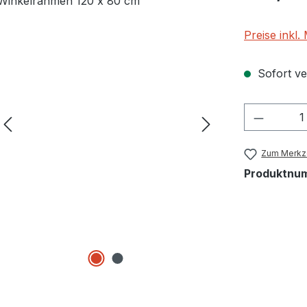
Preise inkl
Sofort ver
Produkt
Zum Merkze
Produktnu