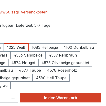
. MwSt. zzgl. Versandkosten
fügbar, Lieferzeit: 5-7 Tage
auswählen
u
1025 Weiß
1085 Hellbeige
1100 Dunkelblau
chwarz
4556 Sandbeige
4559 Rehbraun
nge
4574 Nougat
4575 Olivebeige gepunktet
melblau
4577 Taupe
4578 Rosenholz
beige gepunktet
4580 Hell-Taupe
grau
 Anzahl: Gib den gewünschten Wert ein 
In den Warenkorb