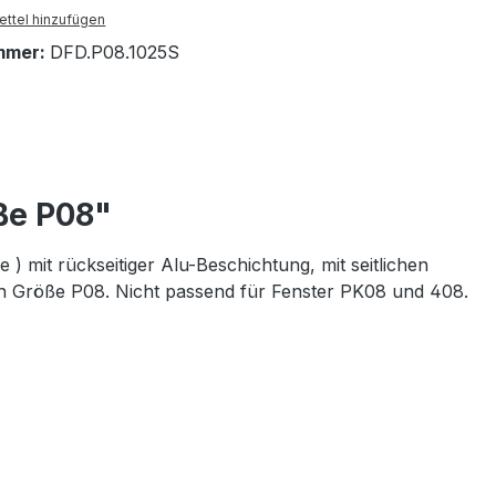
ttel hinzufügen
mmer:
DFD.P08.1025S
ße P08"
) mit rückseitiger Alu-Beschichtung, mit seitlichen
n Größe P08. Nicht passend für Fenster PK08 und 408.