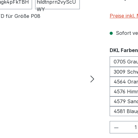
Preise inkl
Sofort ver
DKL Farben
0705 Gra
3009 S
4564 Ora
4576 Him
4579 Sand
4581 Blau
Produkt