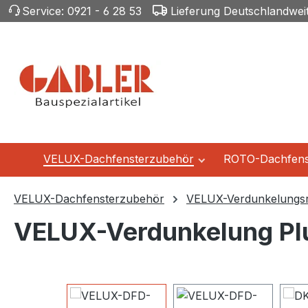
Service:
0921 - 6 28 53
Lieferung Deutschlandwei
m Hauptinhalt springen
Zur Suche springen
Zur Hauptnavigation springen
VELUX-Dachfensterzubehör
ROTO-Dachfens
VELUX-Dachfensterzubehör
VELUX-Verdunkelungsr
VELUX-Verdunkelung Pl
Bildergalerie überspringen