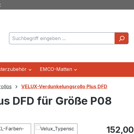
t
terzubehör
EMCO-Matten
ollos
VELUX-Verdunkelungsrollo Plus DFD
us DFD für Größe P08
Regulärer Pr
152,00