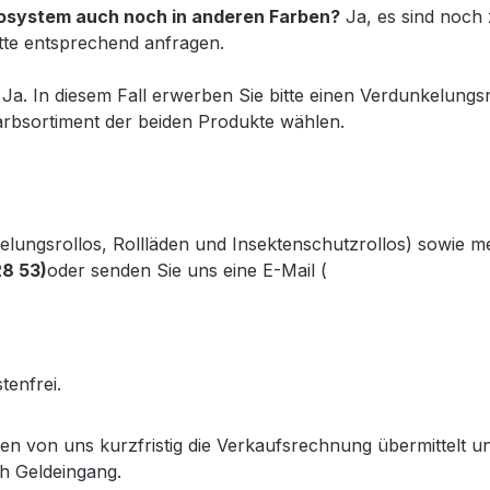
Duosystem auch noch in anderen Farben?
Ja, es sind noch z
tte entsprechend anfragen.
Ja. In diesem Fall erwerben Sie bitte einen Verdunkelungsr
rbsortiment der beiden Produkte wählen.
kelungsrollos, Rollläden und Insektenschutzrollos) sowie 
28 53)
oder senden Sie uns eine E-Mail (
info@gabler-bayreu
.gabler-bayreuth.de/Produkte/VELUX-Innenzubehoer.htm
tenfrei.
lten von uns kurzfristig die Verkaufsrechnung übermittel
h Geldeingang.