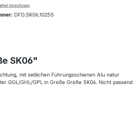
ttel hinzufügen
mmer:
DFD.SK06.1025S
ße SK06"
htung, mit seitlichen Führungsschienen Alu natur
enster GGL/GHL/GPL in Größe
Größe SK06. Nicht passend