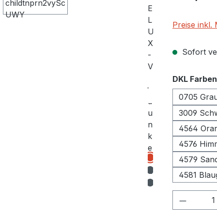
Preise inkl
Sofort ver
DKL Farben
0705 Gra
3009 S
4564 Ora
4576 Him
4579 Sand
4581 Blau
Produkt