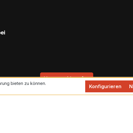
bei
Vertrag widerrufen
rung bieten zu können.
Konfigurieren
N
rtsteuer zzgl.
Versandkosten
und ggf. Nachnahmegebühren,