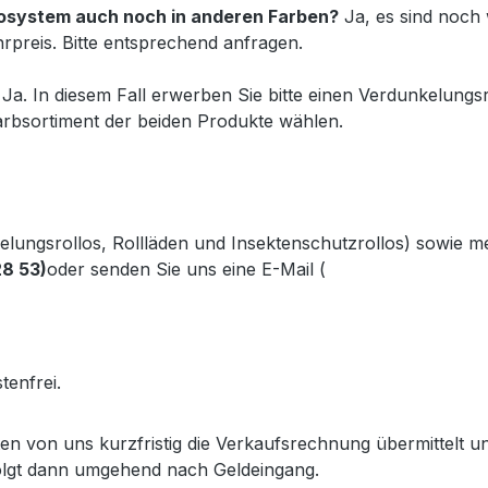
Duosystem auch noch in anderen Farben?
Ja, es sind noch 
preis. Bitte entsprechend anfragen.
Ja. In diesem Fall erwerben Sie bitte einen Verdunkelungsr
rbsortiment der beiden Produkte wählen.
kelungsrollos, Rollläden und Insektenschutzrollos) sowie 
28 53)
oder senden Sie uns eine E-Mail (
info@gabler-bayreu
.gabler-bayreuth.de/Produkte/VELUX-Innenzubehoer.htm
tenfrei.
lten von uns kurzfristig die Verkaufsrechnung übermittelt
olgt dann umgehend nach Geldeingang.