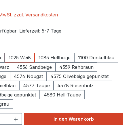
. MwSt. zzgl. Versandkosten
fügbar, Lieferzeit: 5-7 Tage
auswählen
u
1025 Weiß
1085 Hellbeige
1100 Dunkelblau
chwarz
4556 Sandbeige
4559 Rehbraun
nge
4574 Nougat
4575 Olivebeige gepunktet
melblau
4577 Taupe
4578 Rosenholz
beige gepunktet
4580 Hell-Taupe
grau
 Anzahl: Gib den gewünschten Wert ein 
In den Warenkorb