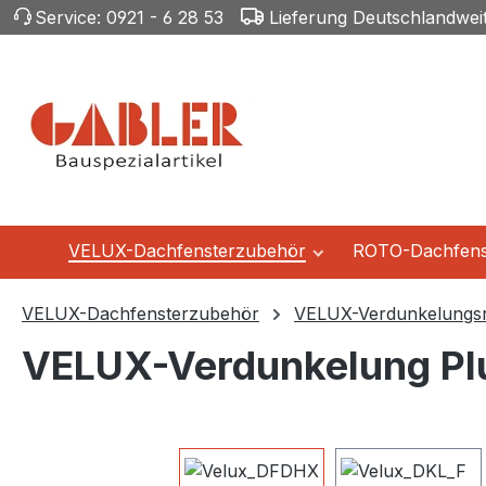
Service:
0921 - 6 28 53
Lieferung Deutschlandwei
m Hauptinhalt springen
Zur Suche springen
Zur Hauptnavigation springen
VELUX-Dachfensterzubehör
ROTO-Dachfens
VELUX-Dachfensterzubehör
VELUX-Verdunkelungsr
VELUX-Verdunkelung Pl
Bildergalerie überspringen