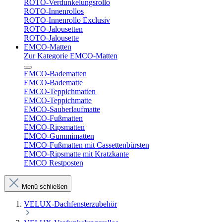
ROTO-Verdunkelungsrollo
ROTO-Innenrollos
ROTO-Innenrollo Exclusiv
ROTO-Jalousetten
ROTO-Jalousette
EMCO-Matten
Zur Kategorie EMCO-Matten
EMCO-Badematten
EMCO-Badematte
EMCO-Teppichmatten
EMCO-Teppichmatte
EMCO-Sauberlaufmatte
EMCO-Fußmatten
EMCO-Ripsmatten
EMCO-Gummimatten
EMCO-Fußmatten mit Cassettenbürsten
EMCO-Ripsmatte mit Kratzkante
EMCO Restposten
Menü schließen
VELUX-Dachfensterzubehör