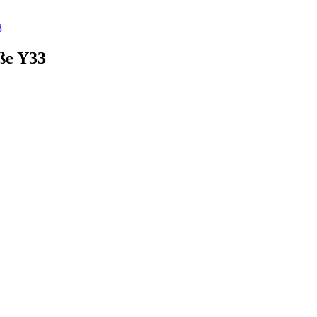
3
ße Y33