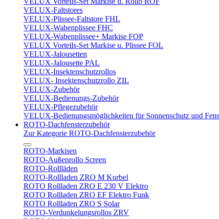
VELUX Vorteils-Set Markise u. Rollo ROF
VELUX-Faltstores
VELUX-Plissee-Faltstore FHL
VELUX-Wabenplissee FHC
VELUX-Wabenplissee+ Markise FOP
VELUX Vorteils-Set Markise u. Plissee FOL
VELUX-Jalousetten
VELUX-Jalousette PAL
VELUX-Insektenschutzrollos
VELUX- Insektenschutzrollo ZIL
VELUX-Zubehör
VELUX-Bedienungs-Zubehör
VELUX-Pflegezubehör
VELUX-Bedienungsmöglichkeiten für Sonnenschutz und Fens
ROTO-Dachfensterzubehör
Zur Kategorie ROTO-Dachfensterzubehör
ROTO-Markisen
ROTO-Außenrollo Screen
ROTO-Rollläden
ROTO-Rollladen ZRO M Kurbel
ROTO Rollladen ZRO E 230 V Elektro
ROTO Rollladen ZRO EF Elektro Funk
ROTO Rollladen ZRO S Solar
ROTO-Verdunkelungsrollos ZRV