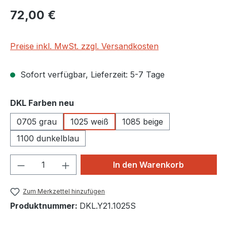
Regulärer Preis:
72,00 €
Preise inkl. MwSt. zzgl. Versandkosten
Sofort verfügbar, Lieferzeit: 5-7 Tage
auswählen
DKL Farben neu
0705 grau
1025 weiß
1085 beige
1100 dunkelblau
Produkt Anzahl: Gib den gewünschten We
In den Warenkorb
Zum Merkzettel hinzufügen
Produktnummer:
DKL.Y21.1025S