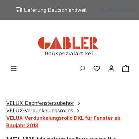
Zum Hauptinhalt springen
Lieferung Deutschlandweit
Wunschliste
Du hast 0 Produ
War
VELUX-Dachfensterzubehör
VELUX-Verdunkelungsrollos
VELUX-Verdunkelungsrollo DKL für Fenster ab
Baujahr 2013