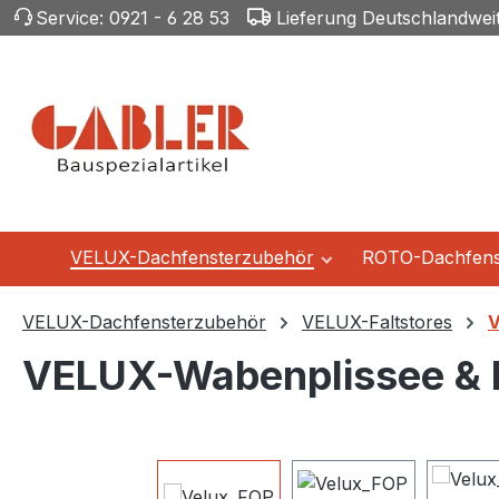
Service:
0921 - 6 28 53
Lieferung Deutschlandwei
m Hauptinhalt springen
Zur Suche springen
Zur Hauptnavigation springen
VELUX-Dachfensterzubehör
ROTO-Dachfens
VELUX-Dachfensterzubehör
VELUX-Faltstores
V
VELUX-Wabenplissee & 
Bildergalerie überspringen