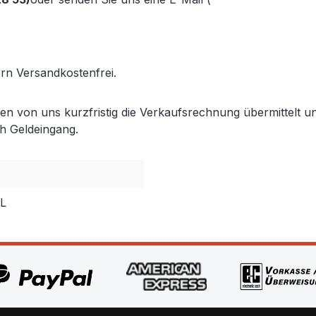
.gabler-bayreuth.de/Produkte/VELUX-Innenzubehoer.htm
fern Versandkostenfrei.
lten von uns kurzfristig die Verkaufsrechnung übermittel
h Geldeingang.
PL