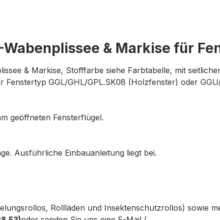
Wabenplissee & Markise für Fe
see & Markise, Stofffarbe siehe Farbtabelle, mit seitlic
für Fenstertyp GGL/GHL/GPL.SK08 (Holzfenster) oder GGU
m geöffneten Fensterflügel.
ge. Ausführliche Einbauanleitung liegt bei.
kelungsrollos, Rollläden und Insektenschutzrollos) sowie 
28 53)
oder senden Sie uns eine E-Mail (
info@gabler-bayreu