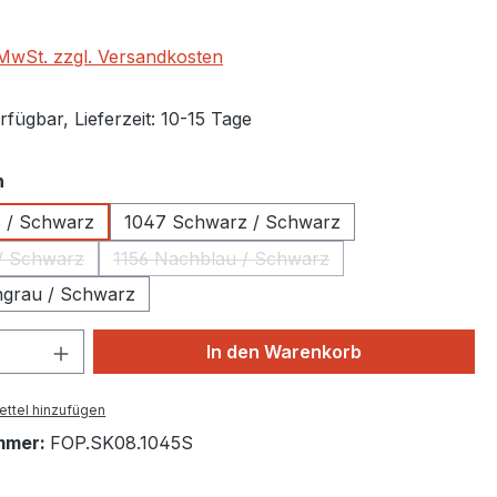
. MwSt. zzgl. Versandkosten
fügbar, Lieferzeit: 10-15 Tage
auswählen
n
 / Schwarz
1047 Schwarz / Schwarz
lau / Schwarz
1156 Nachblau / Schwarz
(Diese Option ist zurzeit nicht verfügbar.)
(Diese Option ist zurzeit nicht verfügb
ngrau / Schwarz
 Anzahl: Gib den gewünschten Wert ein 
In den Warenkorb
ttel hinzufügen
mmer:
FOP.SK08.1045S