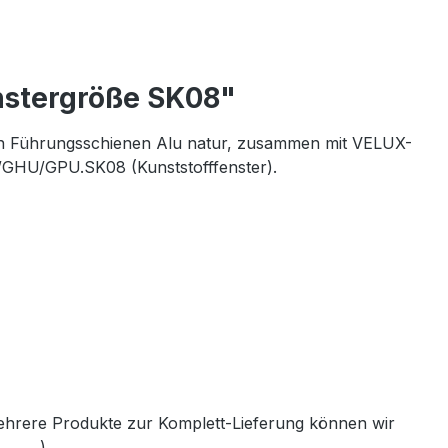
nstergröße SK08"
hen Führungsschienen Alu natur, zusammen mit VELUX-
/GHU/GPU.SK08 (Kunststofffenster).
mehrere Produkte zur Komplett-Lieferung können wir
th.de
).