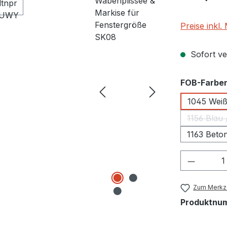
Preise inkl
Sofort ver
FOB-Farbe
1045 Weiß
1156 B
1163 Beto
Produkt
Zum Merkze
Produktnu